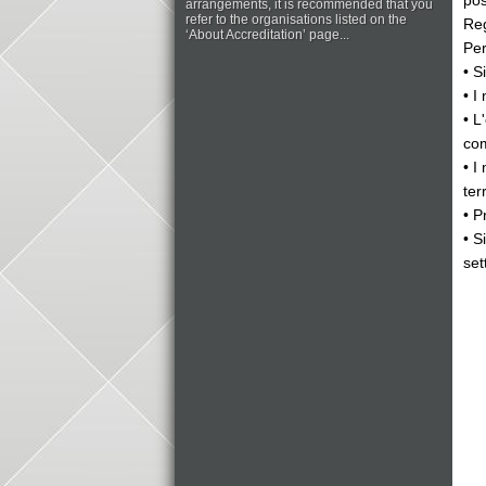
pos
arrangements, it is recommended that you
refer to the organisations listed on the
Reg
‘About Accreditation’ page...
Per
• S
• I
• L
com
• I
ter
• P
• S
set