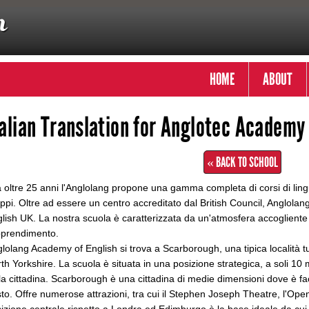
HOME
ABOUT
talian Translation for Anglotec Academy 
« BACK TO SCHOOL
 oltre 25 anni l'Anglolang propone una gamma completa di corsi di lingua
ppi. Oltre ad essere un centro accreditato dal British Council, Anglolan
lish UK. La nostra scuola è caratterizzata da un'atmosfera accogliente 
pprendimento.
lolang Academy of English si trova a Scarborough, una tipica località tur
th Yorkshire. La scuola è situata in una posizione strategica, a soli 10 m
la cittadina. Scarborough è una cittadina di medie dimensioni dove è faci
to. Offre numerose attrazioni, tra cui il Stephen Joseph Theatre, l'Open