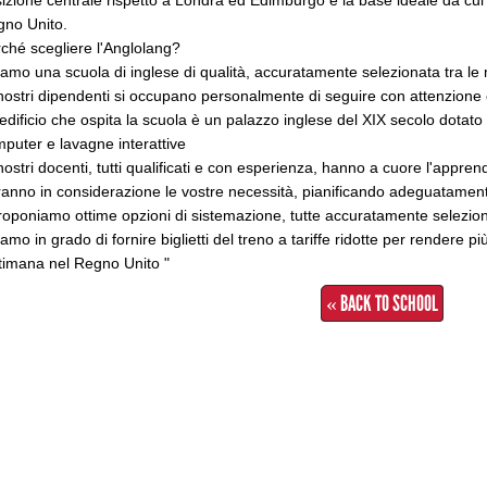
izione centrale rispetto a Londra ed Edimburgo è la base ideale da cui p
no Unito.
ché scegliere l'Anglolang?
iamo una scuola di inglese di qualità, accuratamente selezionata tra le m
 nostri dipendenti si occupano personalmente di seguire con attenzione
'edificio che ospita la scuola è un palazzo inglese del XIX secolo dotato 
puter e lavagne interattive
 nostri docenti, tutti qualificati e con esperienza, hanno a cuore l'appre
ranno in considerazione le vostre necessità, pianificando adeguatamente
roponiamo ottime opzioni di sistemazione, tutte accuratamente selezio
iamo in grado di fornire biglietti del treno a tariffe ridotte per rendere p
timana nel Regno Unito "
« BACK TO SCHOOL