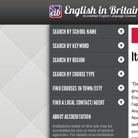
SEARCH BY SCHOOL NAME
SEARCH BY KEYWORD
I
SEARCH BY REGION
SEARCH BY COURSE TYPE
"Da
FIND COURSES IN TOWN/CITY
gru
Eng
FIND A LOCAL CONTACT/AGENT
l'a
Ang
ABOUT ACCREDITATION
Nor
del
Institutions listed on this site may be
accredited by one or more of several
pos
agencies. For details of accreditation